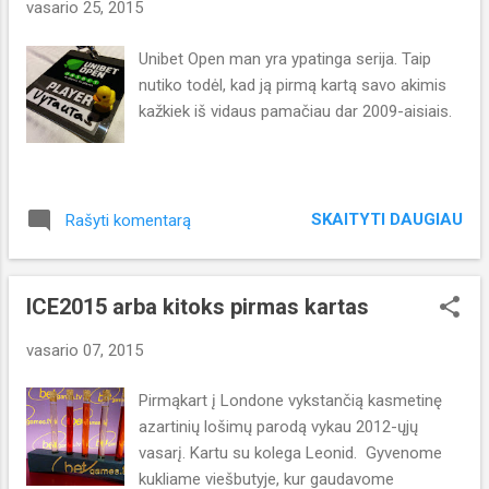
vasario 25, 2015
e
š
Unibet Open man yra ypatinga serija. Taip
i
nutiko todėl, kad ją pirmą kartą savo akimis
m
kažkiek iš vidaus pamačiau dar 2009-aisiais.
a
i
SKAITYTI DAUGIAU
Rašyti komentarą
ICE2015 arba kitoks pirmas kartas
vasario 07, 2015
Pirmąkart į Londone vykstančią kasmetinę
azartinių lošimų parodą vykau 2012-ųjų
vasarį. Kartu su kolega Leonid. Gyvenome
kukliame viešbutyje, kur gaudavome