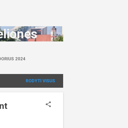
eliones
DORIUS 2024
RODYTI VISUS
nt