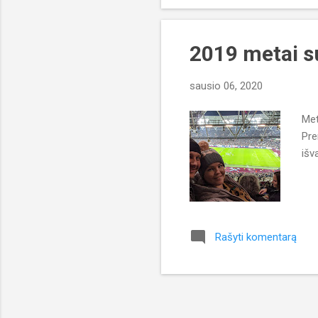
2019 metai s
sausio 06, 2020
Met
Pre
išv
Rašyti komentarą