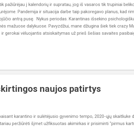
tik pažiūrėjau į kalendorių ir supratau, jog iš vasaros tik trupiniai belik
urėjome. Pandemija ir situacija darbe taip pakoregavo planus, kad rimt
pjūčio antrą pusę. Nykus periodas. Karantinas išsekino psichologiškai
mės mažuose dalykuose. Pavyzdžiui, mane džiugina šiek tiek crazy Mar
i ir gerokai vėluojantis atsiskaitymas už prieš šešias savaites pasibaig
rtualioje kišenėje" turėti suplanuotą kelionę; Turėjau pirmame ketvirtyje
eplanuoju šįmet. sudalyvauti 12 (mažos/vidutinės įpirkos) pokerio tu
esti svorio (pasiekti 90kg); Ha ha! Juokdarys esu. Nekeičiant įpročių n
skaityti 100 pasakų Gabijai; 72 rodo skaitliukas (labai nelygiavertės pag
klaraštyje; Šiame fronte nieko naujo. Turbūt reikia planuoti ir labiau fors
skirtingos naujos patirtys
aisant karantino ir sulėtėjusio gyvenimo tempo, 2020-ųjų skaitliuke di
ariau peržiūrėti šįmet užfiksuotas akimirkas ir prisiminti "pirmus kart