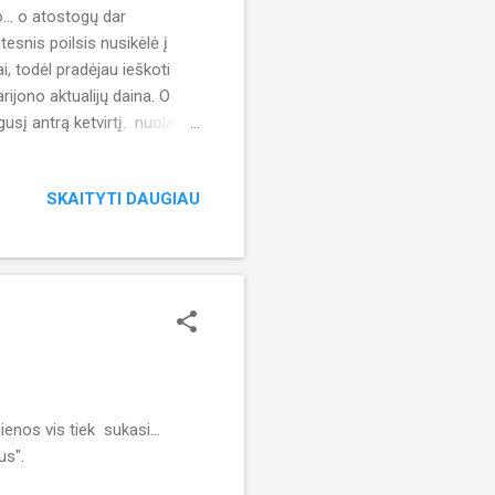
o... o atostogų dar
esnis poilsis nusikėlė į
, todėl pradėjau ieškoti
ijono aktualijų daina. O
usį antrą ketvirtį. nuolat
. Bet neturiu dabar ir
rnyrų (>100 žaidėjų);
SKAITYTI DAUGIAU
aivu tikėtis rezultatų...
al apimtį) atlikti 20 įrašų
uoti įraš...
enos vis tiek sukasi...
us".