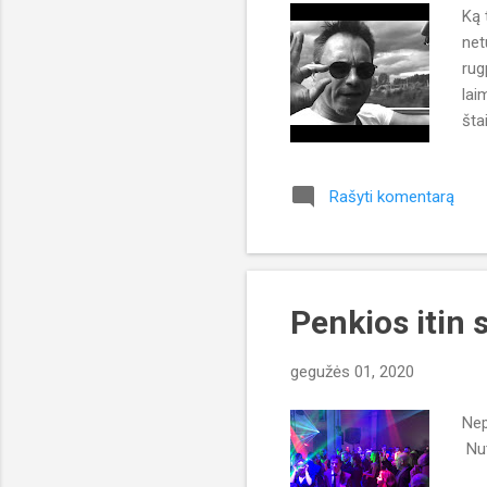
Ką 
m
net
a
rug
i
lai
šta
"vi
neb
Rašyti komentarą
num
per
tin
Penkios itin 
gegužės 01, 2020
Nep
Nut