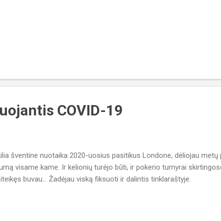
uojantis COVID-19
ilia šventine nuotaika 2020-uosius pasitikus Londone, dėliojau metų p
umą visame kame. Ir kelionių turėjo būti, ir pokerio turnyrai skirtingose
iteikęs buvau... Žadėjau viską fiksuoti ir dalintis tinklaraštyje.