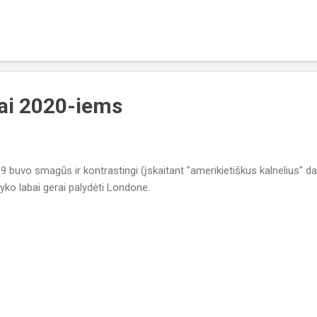
slai 2020-iems
9 buvo smagūs ir kontrastingi (įskaitant "amerikietiškus kalnelius" da
yko labai gerai palydėti Londone.