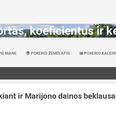
Praleisti ir pereiti prie pagrindinio turinio
ortas, koeficientus ir k
PIE MANE
🌍 POKERIO ŽEMĖLAPIS
📅 POKERIO KALEN
kiant ir Marijono dainos beklausa