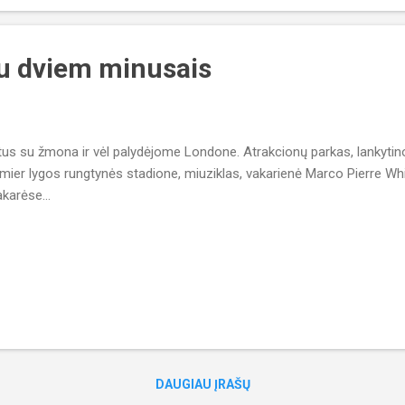
u dviem minusais
us su žmona ir vėl palydėjome Londone. Atrakcionų parkas, lankytinos
mier lygos rungtynės stadione, miuziklas, vakarienė Marco Pierre Wh
akarėse...
DAUGIAU ĮRAŠŲ