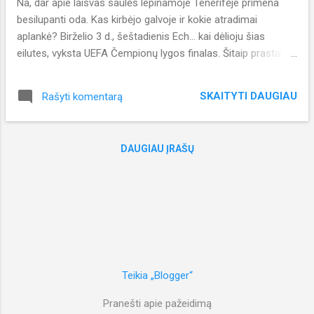
Na, dar apie laisvas saulės lepinamoje Tenerifėje primena
Vytautas Kacerauskas (@kachkis) on Jul 12, 2017 at 9:42am
besilupanti oda. Kas kirbėjo galvoje ir kokie atradimai
PD...
aplankė? Birželio 3 d., šeštadienis Ech… kai dėlioju šias
eilutes, vyksta UEFA Čempionų lygos finalas. Šitaip prastai
atostogų susiplanavęs dar nebuvau! Pravalas visai gavosi.
“Neteisingai” sudėliotos planas iš esmės - Londone
SKAITYTI DAUGIAU
Rašyti komentarą
prasilenkiau su dviem 888 padorios struktūros turnyrais,
Tenerifėje per porą dienų “nesulaukiau” Kanarų salų turo, o
FA taurės finalą, kuris vyko Londone dar stebėjau būdamas
DAUGIAU ĮRAŠŲ
pavasariu alsuojančioje saloje… View this post on Instagram
There are many #first #times in our lives. Every #experience
has a chance to change your #life forever as any #journey
start with a small step A post shared by Vytautas
Kacerauskas (@kachkis) on May 20, 2017 at 9:58pm PDT
Žodžiu, nepataikymai po vieną nevaikšto! Bet negaliu varyt
Diev...
Teikia „Blogger“
Pranešti apie pažeidimą