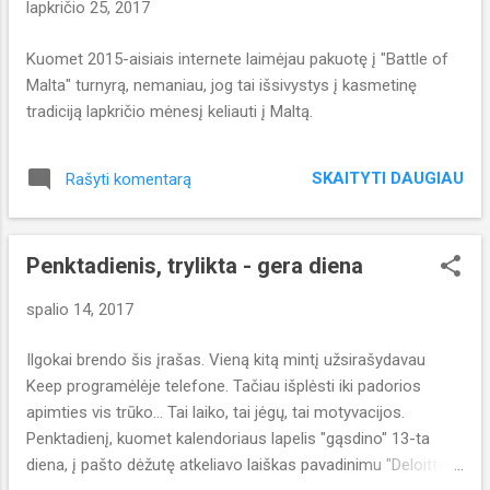
lapkričio 25, 2017
e
š
Kuomet 2015-aisiais internete laimėjau pakuotę į "Battle of
i
Malta" turnyrą, nemaniau, jog tai išsivystys į kasmetinę
m
tradiciją lapkričio mėnesį keliauti į Maltą.
a
i
SKAITYTI DAUGIAU
Rašyti komentarą
Penktadienis, trylikta - gera diena
spalio 14, 2017
Ilgokai brendo šis įrašas. Vieną kitą mintį užsirašydavau
Keep programėlėje telefone. Tačiau išplėsti iki padorios
apimties vis trūko... Tai laiko, tai jėgų, tai motyvacijos.
Penktadienį, kuomet kalendoriaus lapelis "gąsdino" 13-ta
diena, į pašto dėžutę atkeliavo laiškas pavadinimu "Deloitte