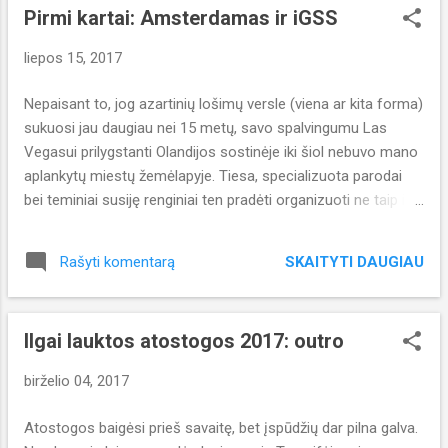
Pirmi kartai: Amsterdamas ir iGSS
Viskas ganėtinai neblogai klostėsi ir su draugu stabiliai
keliavome finalinio stalo link. Turbūt ilgai prisiminsiu šio
liepos 15, 2017
tunyro paskutinę pertrauką, kuomet likus dvylikai žaidėjų, abu
turėjome solidžius šansus patekti prie finalinio stalo ir į
Nepaisant to, jog azartinių lošimų versle (viena ar kita forma)
prizininkų gretas (Top 8). Po beveik valandos, apie ketvirtą
sukuosi jau daugiau nei 15 metų, savo spalvingumu Las
ryto, sliūkinom viešbučio link. Draugas liko vienuoliktas, aš -...
Vegasui prilygstanti Olandijos sostinėje iki šiol nebuvo mano
aplankytų miestų žemėlapyje. Tiesa, specializuota parodai
bei teminiai susiję renginiai ten pradėti organizuoti ne taip ir
seniai. iGaming Super Show šiųmetėje programoje
buvo Global Lottery Messenger forumo konferencija,
SKAITYTI DAUGIAU
Rašyti komentarą
"sutikimo gėrimai", oficialus "tinklo mezgimo" vakarėlis,
pagrindinė paroda su konferencijomis, uždarymo vakarėlis
bei atsipalaidavimo sesija pasiplaukiojant laivais. View this
Ilgai lauktos atostogos 2017: outro
post on Instagram Probably #best #capuccino in my life!
This #familybusiness is doing great job to make others
birželio 04, 2017
#happy - find #DabovSpecialtyCoffee on social networks...
but better in real life / #iGSS2017 #smallthings
Atostogos baigėsi prieš savaitę, bet įspūdžių dar pilna galva.
#sharingiscaring #supportsmallbusiness A post shared by