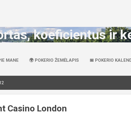
Praleisti ir pereiti prie pagrindinio turinio
ortas, koeficientus ir k
PIE MANE
🌍 POKERIO ŽEMĖLAPIS
📅 POKERIO KALEN
12
nt Casino London