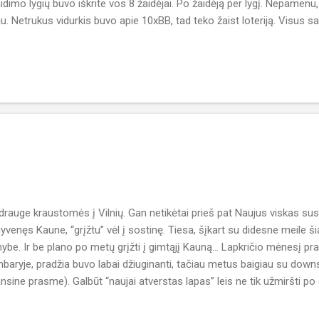
aidimo lygių buvo iškrite vos 8 žaidėjai. Po žaidėją per lygį. Nepamen
au. Netrukus vidurkis buvo apie 10xBB, tad teko žaist loteriją. Visus
 Vygerdo big-slick . Bendrosios kortos stebuklo nesukūrė ir palikau kole
pavyko pasiekti ITM zoną ir sėkmingai pradėt metus ne tik online , bet
ialiniame tinkle Facebook, ko gero, jau spėjo pamatyti kelias nuotrauk
drauge kraustomės į Vilnių. Gan netikėtai prieš pat Naujus viskas susi
yvenęs Kaune, “grįžtu” vėl į sostinę. Tiesa, šįkart su didesne meile š
ybe. Ir be plano po metų grįžti į gimtąjį Kauną... Lapkričio mėnesį pr
baryje, pradžia buvo labai džiuginanti, tačiau metus baigiau su downs
ansine prasme). Galbūt “naujai atverstas lapas” leis ne tik užmiršti p
giamus dalykus, bet ir pridės pasitikėjimo savomis jėgomis. Praėjusi
pokeriu susietų tikslų, tad daryti išvadas apie 2011 nelabai yra prasm