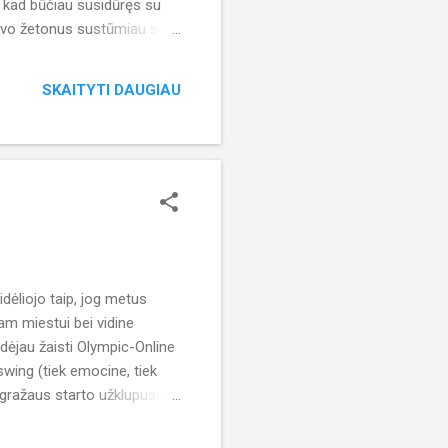
u, kad būčiau susidūręs su
 savo žetonus sustūmiau su
gą kariaut prie finalinio
 ir gyvai. Sekantys
SKAITYTI DAUGIAU
as iš fotosesijos....
dėliojo taip, jog metus
iam miestui bei vidine
adėjau žaisti Olympic-Online
wing (tiek emocine, tiek
o gražaus starto užklupusius
ais metais nebuvau išsikėlęs
ės. Džiaugiuosi, kad turėjau