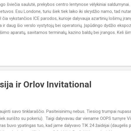
go šviečia saulutė, prekybos centro lentynose vėlykiniai saldumynai. T
ietuvos. Esu Londone, turiu šiek tiek laiko iki skrydžio namo, tad nut
 čia vykstančios ICE parodos, kurioje dalyvauja azartinių lošimų įran
ja ir daug šio verslo vystytojų bei operatorių. Įspūdingo dydžio ekspozi
mo aparatų, savitarnos terminalų, kazino baldų bei įrangos. Keli šimt
ir naudinga. Taip apibūdinčiau šį tris dienas trukusį renginį trimis žod
k 80 proc. mano tinklaraščio skaitytojų yra pokerio žaidėjai, ir turbūt
gi vieną vakarą nusprendžiau susipažinti su pokeriu Londone. Pasiri
ija ir Orlov Invitational
ujinti savo tinklaraščio. Pasiteisinimų nebus. Tiesiog trumpai nupasa
k surišto su pokeriu). Taigi dalyvavau dar viename OOPS turnyre Vilni
as buvo ypatingas tuo, kad jame dalyvavo TIK 24 žaidėjai (daugelis 