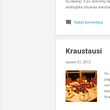
tą vakarą). Ir po aštuonių ž
analogiška situacija anksči
silpnu tūzu ir atsitrenkiau į
stalo. Džiaugiuosi, kad jam 
Rašyti komentarą
naujienas mano profilyje soc
Kraustausi
sausio 01, 2012
Su 
pag
ram
kam
fin
nei
su 