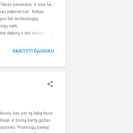
ikras pavasaris. Ir visa tai
ariau pakeverzot. Kelias
gos bei technologijų
cijų salė,
ai dalyvių ir dar daugiau
žiais. Bet ne apie darbo
 tiek pat mano ankstesnių
SKAITYTI DAUGIAU
nkimo daug. Tačiau turėdamas
kosiu, kas per tą laiką buvo
uje. Ir trečią kartą grįžau
pasirinko "Pramogų banką"