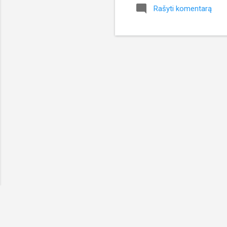
Rašyti komentarą
gal
yra
tur