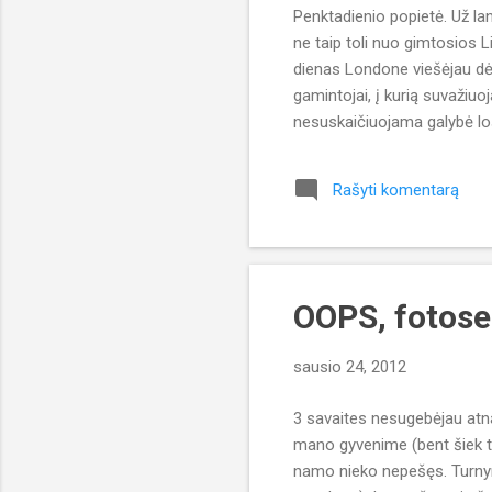
Penktadienio popietė. Už lan
m
ne taip toli nuo gimtosios L
a
dienas Londone viešėjau dėl
i
gamintojai, į kurią suvažiuo
nesuskaičiuojama galybė loši
lankytojų. Įspūdinga, įdomu 
reikalus parašyt norėjau. Ju
Rašyti komentarą
įrašų buvo apie pokerį. Tai
du kriter...
OOPS, fotoses
sausio 24, 2012
3 savaites nesugebėjau atna
mano gyvenime (bent šiek tie
namo nieko nepešęs. Turnyr