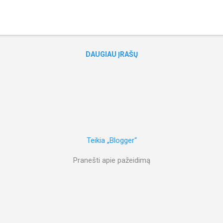
imybę sudalyvauti WPT turnyre Vienoje. Tokio kalibro turnyras turbūt ne
 viena iš svajonių. Metų pabaigoje Kaune duris atvėrė “ Pokerio nama
ėdamas laiko, manau, ten užsuksiu (ir ne kartą). Mano tinklaraštis bei
DAUGIAU ĮRAŠŲ
Teikia „Blogger“
Pranešti apie pažeidimą