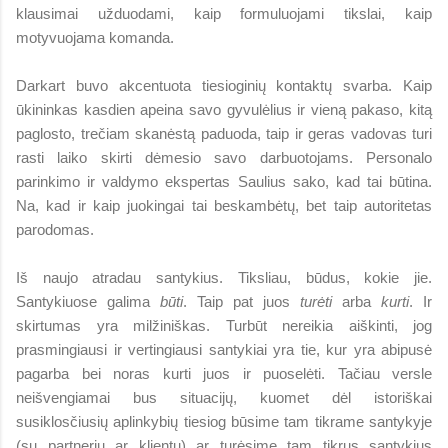
klausimai užduodami, kaip formuluojami tikslai, kaip
motyvuojama komanda.
Darkart buvo akcentuota tiesioginių kontaktų svarba. Kaip
ūkininkas kasdien apeina savo gyvulėlius ir vieną pakaso, kitą
paglosto, trečiam skanėstą paduoda, taip ir geras vadovas turi
rasti laiko skirti dėmesio savo darbuotojams. Personalo
parinkimo ir valdymo ekspertas Saulius sako, kad tai būtina.
Na, kad ir kaip juokingai tai beskambėtų, bet taip autoritetas
parodomas.
Iš naujo atradau santykius. Tiksliau, būdus, kokie jie.
Santykiuose galima
būti
. Taip pat juos
turėti
arba
kurti
. Ir
skirtumas yra milžiniškas. Turbūt nereikia aiškinti, jog
prasmingiausi ir vertingiausi santykiai yra tie, kur yra abipusė
pagarba bei noras kurti juos ir puoselėti. Tačiau versle
neišvengiamai bus situacijų, kuomet dėl istoriškai
susiklosčiusių aplinkybių tiesiog būsime tam tikrame santykyje
(su partneriu ar klientu) ar turėsime tam tikrus santykius