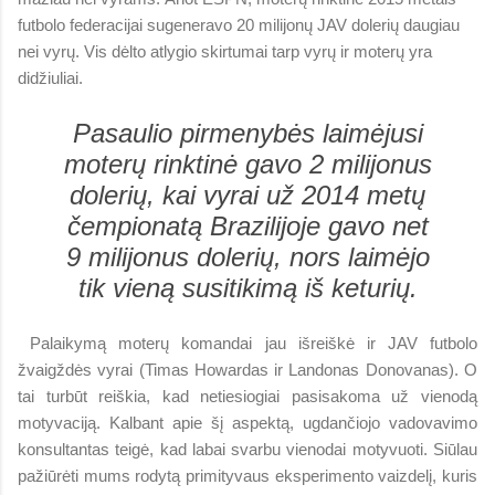
futbolo federacijai sugeneravo 20 milijonų JAV dolerių daugiau
nei vyrų. Vis dėlto atlygio skirtumai tarp vyrų ir moterų yra
didžiuliai.
Pasaulio pirmenybės laimėjusi
moterų rinktinė gavo 2 milijonus
dolerių, kai vyrai už 2014 metų
čempionatą Brazilijoje gavo net
9 milijonus dolerių, nors laimėjo
tik vieną susitikimą iš keturių.
Palaikymą moterų komandai jau išreiškė ir JAV futbolo
žvaigždės vyrai (Timas Howardas ir Landonas Donovanas). O
tai turbūt reiškia, kad netiesiogiai pasisakoma už vienodą
motyvaciją. Kalbant apie šį aspektą, ugdančiojo vadovavimo
konsultantas teigė, kad labai svarbu vienodai motyvuoti. Siūlau
pažiūrėti mums rodytą primityvaus eksperimento vaizdelį, kuris