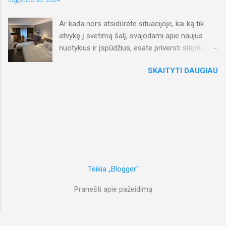
kryptimis, galvodami, jog reikia daugiau pinigų...
Ar kada nors atsidūrėte situacijoje, kai ką tik
atvykę į svetimą šalį, svajodami apie naujus
nuotykius ir įspūdžius, esate priversti slėptis
nuo lietaus viešbučio kambaryje? Taip, taip,
SKAITYTI DAUGIAU
būtent taip prasidėjo mūsų savaitgalis Osle.
Atvykome į Norvegijos sostinę, judėjome link
šiuolaikiško Radisson Blu Plaza viešbučio,
tikėdamiesi puikios pradžios, tačiau buvome
užklupti ir "pasveikinti" mums neįprastų gamtos
reiškinių – lietus, sakyčiau, net horizontalus
(taip, jūs teisingai perskaitėte), o vėjas per
mažiau nei minutę sugebėjo sulaužyti mano
skėtį, kuris iki šiol puikiai gynė nuo visų
Teikia „Blogger“
gyvenimo audrų... Taigi, pirmą dieną vakarą
Pranešti apie pažeidimą
praleidome taip: greitas apsipirkimas
parduotuvėje užkandžių ir gėrimų atsargoms, o
tada atgal į viešbutį. Šeimynis kambarys tikrai