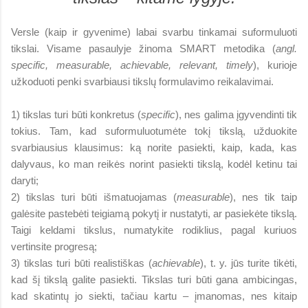
Versle (kaip ir gyvenime) labai svarbu tinkamai suformuluoti
tikslai. Visame pasaulyje žinoma SMART metodika (
angl.
specific, measurable, achievable, relevant, timely
), kurioje
užkoduoti penki svarbiausi tikslų formulavimo reikalavimai.
1) tikslas turi būti konkretus (
specific
), nes galima įgyvendinti tik
tokius. Tam, kad suformuluotumėte tokį tikslą, užduokite
svarbiausius klausimus: ką norite pasiekti, kaip, kada, kas
dalyvaus, ko man reikės norint pasiekti tikslą, kodėl ketinu tai
daryti;
2) tikslas turi būti išmatuojamas (
measurable
), nes tik taip
galėsite pastebėti teigiamą pokytį ir nustatyti, ar pasiekėte tikslą.
Taigi keldami tikslus, numatykite rodiklius, pagal kuriuos
vertinsite progresą;
3) tikslas turi būti realistiškas (
achievable
), t. y. jūs turite tikėti,
kad šį tikslą galite pasiekti. Tikslas turi būti gana ambicingas,
kad skatintų jo siekti, tačiau kartu – įmanomas, nes kitaip