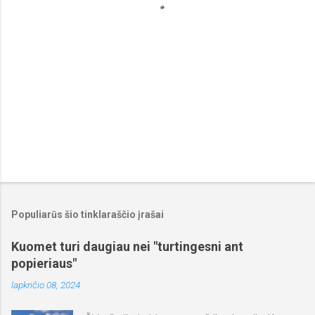
a
i
Populiarūs šio tinklaraščio įrašai
Kuomet turi daugiau nei "turtingesni ant
popieriaus"
lapkričio 08, 2024