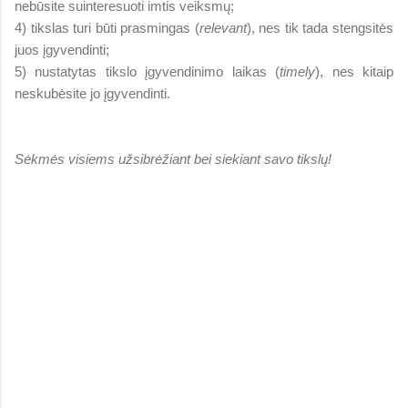
nebūsite suinteresuoti imtis veiksmų;
4) tikslas turi būti prasmingas (
relevant
), nes tik tada stengsitės
juos įgyvendinti;
5) nustatytas tikslo įgyvendinimo laikas (
timely
), nes kitaip
neskubėsite jo įgyvendinti.
Sėkmės visiems užsibrėžiant bei siekiant savo tikslų!
K
o
m
e
n
t
a
r