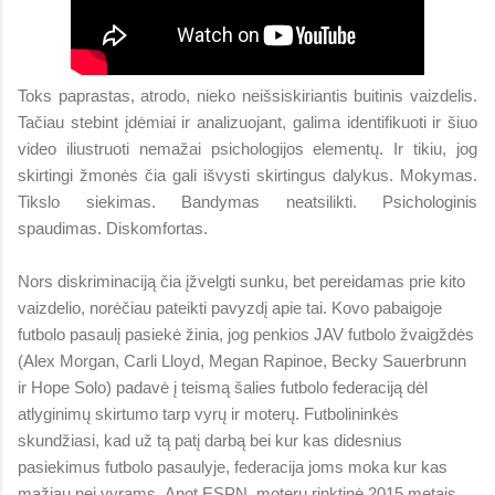
Toks paprastas, atrodo, nieko neišsiskiriantis buitinis vaizdelis.
Tačiau stebint įdėmiai ir analizuojant, galima identifikuoti ir šiuo
video iliustruoti nemažai psichologijos elementų. Ir tikiu, jog
skirtingi žmonės čia gali išvysti skirtingus dalykus. Mokymas.
Tikslo siekimas. Bandymas neatsilikti. Psichologinis
spaudimas. Diskomfortas.
Nors diskriminaciją čia įžvelgti sunku, bet pereidamas prie kito
vaizdelio, norėčiau pateikti pavyzdį apie tai. Kovo pabaigoje
futbolo pasaulį pasiekė žinia, jog penkios JAV futbolo žvaigždės
(Alex Morgan, Carli Lloyd, Megan Rapinoe, Becky Sauerbrunn
ir Hope Solo) padavė į teismą šalies futbolo federaciją dėl
atlyginimų skirtumo tarp vyrų ir moterų. Futbolininkės
skundžiasi, kad už tą patį darbą bei kur kas didesnius
pasiekimus futbolo pasaulyje, federacija joms moka kur kas
mažiau nei vyrams. Anot ESPN, moterų rinktinė 2015 metais