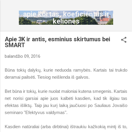
Praleisti ir pereiti prie pagrindinio turinio
apie kortas, koeficientus ir
keliones
Apie 3K ir antis, esminius skirtumus bei
SMART
balandžio 09, 2016
Būna tokių dalykų, kurie neduoda ramybės. Kartais tai trukdo
deramai pailsėti. Tiesiog neišlenda iš galvos.
Bet būna ir tokių, kurie nuolat maloniai kutena smegenis. Kartais
net norisi garsiai apie juos kalbėti kasdien, kad tik ilgiau tas
efektas išliktų. Taip jau kurį laiką jaučiuosi po Sauliaus Jovaišo
seminaro "Efektyvus valdymas".
Kasdien natūraliai (arba dirbtinai) ištraukiu kažkokią mintį iš to,