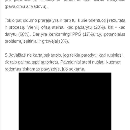
(pavaldiniu ar vadovu).
Tokio pat didumo praraja yra ir tarp tų, kurie orientuoti į rezultatą
ir procesą. Vieni į ofisą ateina, kad padarytų (20%), kiti - kad
darytų (60%). Dar yra kenksmingi PPŠ (17%), t.y. potencialūs
problemų šaltiniai ir griovėjai (3%).
S.Jovaišas ne kartą pakartojo, jog reikia parodyti, kad rūpiniesi,
tik taip galima tapti autoritetu. Pavaldiniai stebi nuolat. Kuomet
rodomas tinkamas pavyzdys, juo sekama.