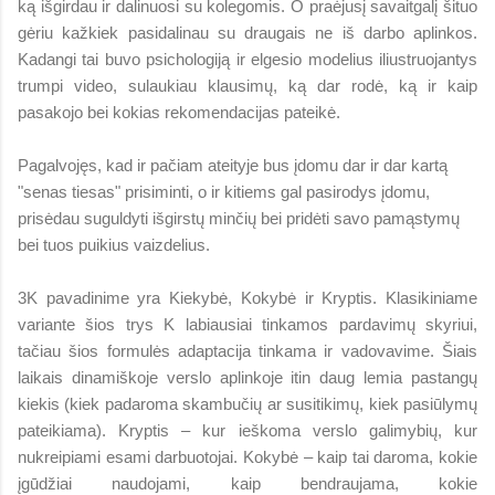
ką išgirdau ir dalinuosi su kolegomis. O praėjusį savaitgalį šituo
gėriu kažkiek pasidalinau su draugais ne iš darbo aplinkos.
Kadangi tai buvo psichologiją ir elgesio modelius iliustruojantys
trumpi video, sulaukiau klausimų, ką dar rodė, ką ir kaip
pasakojo bei kokias rekomendacijas pateikė.
Pagalvojęs, kad ir pačiam ateityje bus įdomu dar ir dar kartą
"senas tiesas" prisiminti, o ir kitiems gal pasirodys įdomu,
prisėdau suguldyti išgirstų minčių bei pridėti savo pamąstymų
bei tuos puikius vaizdelius.
3K pavadinime yra Kiekybė, Kokybė ir Kryptis. Klasikiniame
variante šios trys K labiausiai tinkamos pardavimų skyriui,
tačiau šios formulės adaptacija tinkama ir vadovavime. Šiais
laikais dinamiškoje verslo aplinkoje itin daug lemia pastangų
kiekis (kiek padaroma skambučių ar susitikimų, kiek pasiūlymų
pateikiama). Kryptis – kur ieškoma verslo galimybių, kur
nukreipiami esami darbuotojai. Kokybė – kaip tai daroma, kokie
įgūdžiai naudojami, kaip bendraujama, kokie