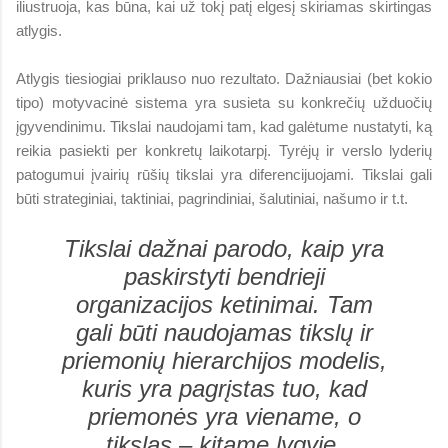
iliustruoja, kas būna, kai už tokį patį elgesį skiriamas skirtingas
atlygis.
Atlygis tiesiogiai priklauso nuo rezultato. Dažniausiai (bet kokio
tipo) motyvacinė sistema yra susieta su konkrečių užduočių
įgyvendinimu. Tikslai naudojami tam, kad galėtume nustatyti, ką
reikia pasiekti per konkretų laikotarpį. Tyrėjų ir verslo lyderių
patogumui įvairių rūšių tikslai yra diferencijuojami. Tikslai gali
būti strateginiai, taktiniai, pagrindiniai, šalutiniai, našumo ir t.t.
Tikslai dažnai parodo, kaip yra
paskirstyti bendrieji
organizacijos ketinimai. Tam
gali būti naudojamas tikslų ir
priemonių hierarchijos modelis,
kuris yra pagrįstas tuo, kad
priemonės yra viename, o
tikslas – kitame lygyje.