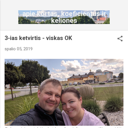
Praleisti ir pereiti prie pagrindinio turinio
apie kortas, koeficientus ir
keliones
3-ias ketvirtis - viskas OK
spalio 05, 2019