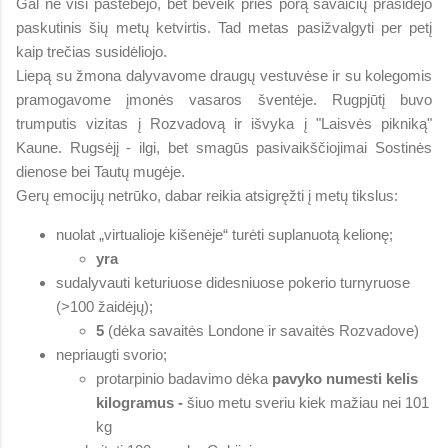
Gal ne visi pastebėjo, bet beveik prieš porą savaičių prasidėjo
paskutinis šių metų ketvirtis. Tad metas pasižvalgyti per petį
kaip trečias susidėliojo.
Liepą su žmona dalyvavome draugų vestuvėse ir su kolegomis
pramogavome įmonės vasaros šventėje. Rugpjūtį buvo
trumputis vizitas į Rozvadovą ir išvyka į "Laisvės pikniką"
Kaune. Rugsėjį - ilgi, bet smagūs pasivaikščiojimai Sostinės
dienose bei Tautų mugėje.
Gerų emocijų netrūko, dabar reikia atsigręžti į metų tikslus:
nuolat „virtualioje kišenėje“ turėti suplanuotą kelionę;
yra
sudalyvauti keturiuose didesniuose pokerio turnyruose
(>100 žaidėjų);
5
(dėka savaitės Londone ir savaitės Rozvadove)
nepriaugti svorio;
protarpinio badavimo dėka
pavyko numesti kelis
kilogramus -
šiuo metu sveriu kiek mažiau nei 101
kg