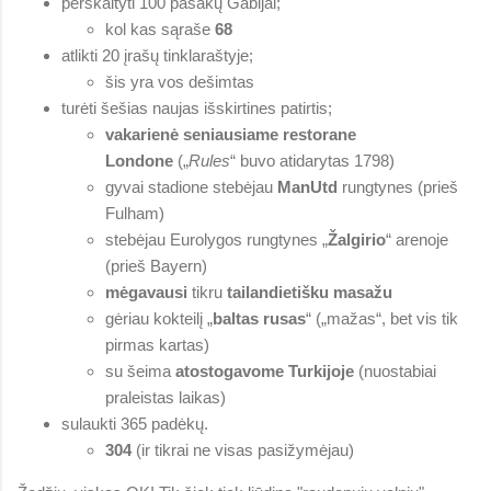
perskaityti 100 pasakų Gabijai;
kol kas sąraše
68
atlikti 20 įrašų tinklaraštyje;
šis yra vos dešimtas
turėti šešias naujas išskirtines patirtis;
vakarienė seniausiame restorane
Londone
(„
Rules
“ buvo atidarytas 1798)
gyvai stadione stebėjau
ManUtd
rungtynes (prieš
Fulham)
stebėjau Eurolygos rungtynes „
Žalgirio
“ arenoje
(prieš Bayern)
mėgavausi
tikru
tailandietišku masažu
gėriau kokteilį „
baltas rusas
“ („mažas“, bet vis tik
pirmas kartas)
su šeima
atostogavome Turkijoje
(nuostabiai
praleistas laikas)
sulaukti 365 padėkų.
304
(ir tikrai ne visas pasižymėjau)