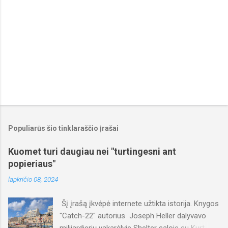
Populiarūs šio tinklaraščio įrašai
Kuomet turi daugiau nei "turtingesni ant
popieriaus"
lapkričio 08, 2024
Šį įrašą įkvėpė internete užtikta istorija. Knygos
"Catch-22" autorius Joseph Heller dalyvavo
milijardierių vakarėlyje Shelter saloje su Kurt