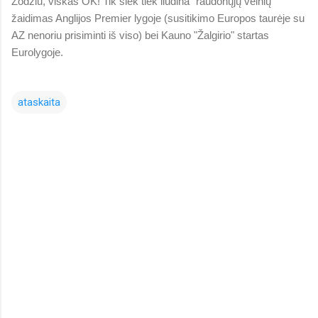
Žodžiu, viskas OK! Tik šiek tiek liūdina "raudonųjų velnių"
žaidimas Anglijos Premier lygoje (susitikimo Europos taurėje su
AZ nenoriu prisiminti iš viso) bei Kauno "Žalgirio" startas
Eurolygoje.
ataskaita
K
o
m
e
n
t
a
r
a
i