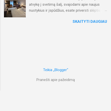
atvykę į svetimą šalį, svajodami apie naujus
nuotykius ir įspūdžius, esate priversti slėptis
nuo lietaus viešbučio kambaryje? Taip, taip,
SKAITYTI DAUGIAU
būtent taip prasidėjo mūsų savaitgalis Osle.
Atvykome į Norvegijos sostinę, judėjome link
šiuolaikiško Radisson Blu Plaza viešbučio,
tikėdamiesi puikios pradžios, tačiau buvome
užklupti ir "pasveikinti" mums neįprastų gamtos
reiškinių – lietus, sakyčiau, net horizontalus
(taip, jūs teisingai perskaitėte), o vėjas per
mažiau nei minutę sugebėjo sulaužyti mano
skėtį, kuris iki šiol puikiai gynė nuo visų
Teikia „Blogger“
gyvenimo audrų... Taigi, pirmą dieną vakarą
Pranešti apie pažeidimą
praleidome taip: greitas apsipirkimas
parduotuvėje užkandžių ir gėrimų atsargoms, o
tada atgal į viešbutį. Šeimynis kambarys tikrai
jaukus ir patogus. Atsipalaidavome
gurkšnodami nealkoholinį bei žiūrėdami