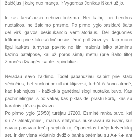
žaidėjus į kairę nuo manęs, ir Vygerdas Jonikas iškart už jo.
Ir kas keisčiausia nebuvo linksma. Nei kalbų, nei bendros
nuotaikos, nei žaidimo prasme. Po pirmo lygio pasidarė šalta
dėl virš galvos besisukančio ventiliatoriaus. Dėl deguonies
trūkumo prie stalo sėdinčiuosius ėmė pult žiovulys. Taip mano
ilgai lauktas turnyras pavirto ne itin maloniu laiko stūmimu
kazino patalpose, kai už poros šimtų metrų (prie Balto tilto)
žmonės džiaugėsi saulės spinduliais.
Neradau savo žaidimo. Todėl pabandžiau kalbint prie stalo
sėdinčius, bet sunkiai pokalbiai klijavosi, turbūt iš šono atrodė,
kad kabinėjuosi - kažkokia ganėtinai slogi nuotaika buvo. Kas
pachmielingas iš po vakar, kas piktas dėl prastų kortų, kas su
karaliais į tūzus įvažiavo.
Po pirmo lygio (25/50) turėjau 17200. Esminė ranka buvo, kai
su 77 atsakymais į mažus statymus nukeliavau iki
River
, kur
gavau pagavau trečią septintuką. Oponentas turėjo ketvertukų
set
. Ir dar vieną vidutinio dydžio banką paėmiau su A♣K♣ ant