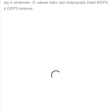
tuo ir užsiimsim. O vakare reiks rast motyvacijos žaisti iPOPS
ir OOPS turnyrus.
K
o
m
e
n
t
a
r
a
i