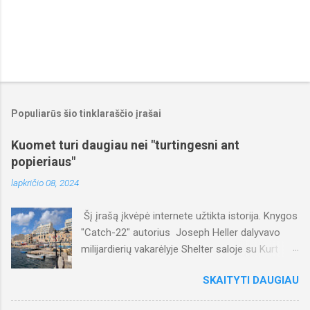
Populiarūs šio tinklaraščio įrašai
Kuomet turi daugiau nei "turtingesni ant
popieriaus"
lapkričio 08, 2024
Šį įrašą įkvėpė internete užtikta istorija. Knygos
"Catch-22" autorius Joseph Heller dalyvavo
milijardierių vakarėlyje Shelter saloje su Kurt
Vonnegut , kuris pasakė, kad jų draugas
SKAITYTI DAUGIAU
milijardierius (fondo valdytojas) per vieną dieną
uždirbo daugiau, nei per rašytojas per visą laiką