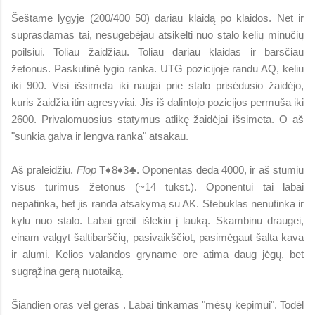
Šeštame lygyje (200/400 50) dariau klaidą po klaidos. Net ir
suprasdamas tai, nesugebėjau atsikelti nuo stalo kelių minučių
poilsiui. Toliau žaidžiau. Toliau dariau klaidas ir barsčiau
žetonus. Paskutinė lygio ranka. UTG pozicijoje randu AQ, keliu
iki 900. Visi išsimeta iki naujai prie stalo prisėdusio žaidėjo,
kuris žaidžia itin agresyviai. Jis iš dalintojo pozicijos permuša iki
2600. Privalomuosius statymus atlikę žaidėjai išsimeta. O aš
"sunkia galva ir lengva ranka" atsakau.
Aš praleidžiu.
Flop
T♦8♦3♣. Oponentas deda 4000, ir aš stumiu
visus turimus žetonus (~14 tūkst.). Oponentui tai labai
nepatinka, bet jis randa atsakymą su AK. Stebuklas nenutinka ir
kylu nuo stalo.
Labai greit išlekiu į lauką. Skambinu draugei,
einam valgyt šaltibarščių, pasivaikščiot, pasimėgaut šalta kava
ir alumi. Kelios valandos gryname ore atima daug jėgų, bet
sugrąžina gerą nuotaiką.
Šiandien oras vėl geras . Labai tinkamas "mėsų kepimui". Todėl