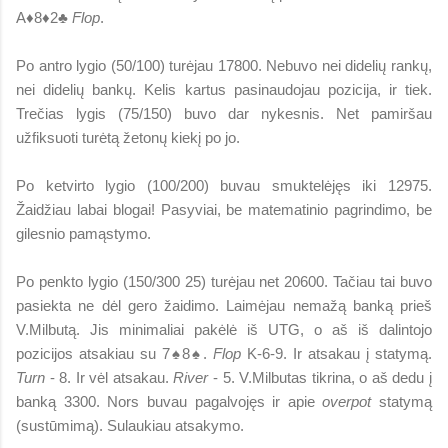
A♦8♦2♣
Flop
.
Po antro lygio (50/100) turėjau 17800. Nebuvo nei didelių rankų,
nei didelių bankų. Kelis kartus pasinaudojau pozicija, ir tiek.
Trečias lygis (75/150) buvo dar nykesnis. Net pamiršau
užfiksuoti turėtą žetonų kiekį po jo.
Po ketvirto lygio (100/200) buvau smuktelėjęs iki 12975.
Žaidžiau labai blogai! Pasyviai, be matematinio pagrindimo, be
gilesnio pamąstymo.
Po penkto lygio (150/300 25) turėjau net 20600. Tačiau tai buvo
pasiekta ne dėl gero žaidimo. Laimėjau nemažą banką prieš
V.Milbutą. Jis minimaliai pakėlė iš UTG, o aš iš dalintojo
pozicijos atsakiau su 7♠8♠.
Flop
K-6-9. Ir atsakau į statymą.
Turn
- 8. Ir vėl atsakau.
River
- 5. V.Milbutas tikrina, o aš dedu į
banką 3300. Nors buvau pagalvojęs ir apie
overpot
statymą
(sustūmimą). Sulaukiau atsakymo.