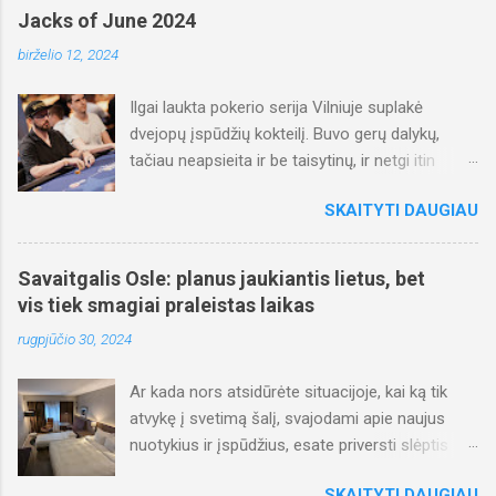
iš savo knygos. Joseph atsakė: "Taip, bet aš
Jacks of June 2024
turiu tai, ko jis niekada neturės... Pakankamai".
birželio 12, 2024
Man tai skamba beprotiškai gerai. Ir teisingai.
Asmeniškai pats taip jaučiuosi. Lyg būčiau
Ilgai laukta pokerio serija Vilniuje suplakė
atsukęs laiką, kuomet pasižymėjau Senekos
dvejopų įspūdžių kokteilį. Buvo gerų dalykų,
citatą ("Ne tas žmogus turtingas, kuris daug
tačiau neapsieita ir be taisytinų, ir netgi itin
turi, bet tas, kuriam užtenka to, ką turi"). Turėjo
neskanios vyšnios ant torto pačiame
praeiti laiko, turėjau išgyventi tam tikrų (kritinių)
SKAITYTI DAUGIAU
paskutiniame programos turnyre.
situacijų, kad matyčiau ir mąstyčiau pozityviai,
atlaidžiau. Pradėjau daug labiau vertinti, ką turiu
ir kas pasiekta, kai gyvenimas privertė sustoti ir
Savaitgalis Osle: planus jaukiantis lietus, bet
permąstyti, kur ir kodėl reiktų investuoti laiką bei
vis tiek smagiai praleistas laikas
energiją. Daugelis tiesiog bando judėti įvairiomis
rugpjūčio 30, 2024
kryptimis, galvodami, jog reikia daugiau pinigų...
Ar kada nors atsidūrėte situacijoje, kai ką tik
atvykę į svetimą šalį, svajodami apie naujus
nuotykius ir įspūdžius, esate priversti slėptis
nuo lietaus viešbučio kambaryje? Taip, taip,
SKAITYTI DAUGIAU