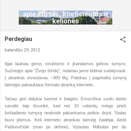
Praleisti ir pereiti prie pagrindinio turinio
apie kortas, koeficientus ir
keliones
Perdegiau
balandžio 29, 2012
Ilgai laukiau geros struktūros ir įkandamos įpirkos turnyro.
Sužinojęs apie "Žvejo iššūkį", nutariau jame būtinai sudalyvauti.
Į atrankas investavau ~300 litų. Patekau į pagrindinį turnyrą
laimėjęs patrauklaus formato atranką internete.
Tačiau geri dalykai tuomet ir baigėsi. Emociškai sunki darbo
savaitė taip išsunkė, kad net 10 valandų miego prieš
šeštadienio turnyrą neatrodė pakankama poilsio dozė. Stalas
buvo įdomus. Keli interneto atrankas laimėję žaidėjai, Aistė
Paškevičiūtė (man po dešine), Vytautas Milbutas per du